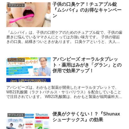
子供の口臭ケア！チュアブル錠
サプリメント
『ムシバイ』のお得なキャンペー
ン
『ムシバイ』は、子供の口腔ケアのためのチュアブル錠で、子供の歯
磨きに悩んでいるママさんにとっては力強い味方です。 子供の寝起
きの口臭、結構きついときがあります。 口臭ケアというと、大人が
ケアするイメージが強いですが、子供も大人と...
アバンビーズ オーラルタブレッ
アバンビーズ
ト・薬用はみがき「グラン」との
併用で効果アップ！
アバンビーズは、わかもと製薬が開発したオーラルタブレットで、
WB21乳酸菌（ラクトバチルス・サリバリウス）を配合していること
で注目されています。 WB21乳酸菌は、わかもと製薬が福岡歯科大学
が共同研究で開発した乳酸菌で、善玉菌の一種。...
便臭がクサくない！？『Shunax
サプリメント
シューナックス』の効果