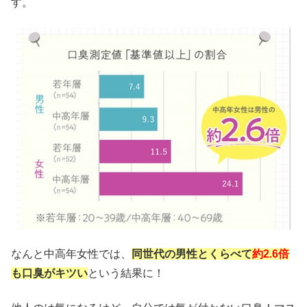
す。
なんと中高年女性では、
同世代の男性とくらべて
約2.6倍
も口臭がキツい
という結果に！