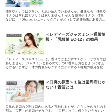
便臭やオナラはクサい、と思い込んでいませんか。健康なら、便臭や
オナラはそれほどクサくはありません！ そんな便臭やオナラ、体臭
などに、『Shunax シューナックス』がどうして消臭効果があるの
か、気になります。 シューナックスは、...
＜レディーズジャスミン＞通販情
サプリメント
報・「乳酸菌 EC-12」の効果
『レディーズジャスミン』は、香りでごまかすエチケットサプリでは
ありません。 ジャスミンとあるので、つい香水とおなじように考え
る方もいますが、体の内側からニオイにケアする４種類の成分を配合
しています。 とくに『レディーズジャスミン...
＜口臭の原因＞１位は歯周病じゃ
カオリコ
ない！舌苔とは
口臭の原因の９割は口内にあると言われますが、さらにそのうちの６
割は「舌苔」が原因だそうです。 「舌苔」って、何？という方もい