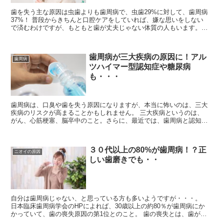
歯を失う主な原因は虫歯よりも歯周病で、虫歯29%に対して、歯周病
37%！ 普段からきちんと口腔ケアをしていれば、嫌な思いをしない
で済むわけですが、もともと歯が丈夫じゃない体質の人もいます。
特に、出産を経験している人は、歯という...
歯周病が三大疾病の原因に！アル
歯周病
ツハイマー型認知症や糖尿病
も・・・
歯周病は、口臭や歯を失う原因になりますが、本当に怖いのは、三大
疾病のリスクが高まることかもしれません。 三大疾病というのは、
がん、心筋梗塞、脳卒中のこと。さらに、最近では、歯周病と認知症
との関係が注目されています。歯周病により、脳にア...
３０代以上の80%が歯周病！？正
ニオイの原因
しい歯磨きでも・・
自分は歯周病じゃない、と思っている方も多いようですが・・・。
日本臨床歯周病学会のHPによれば、30歳以上の約80％が歯周病にか
かっていて、歯の喪失原因の第1位とのこと。 歯の喪失とは、歯が抜