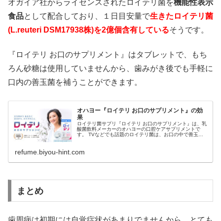
オガイア社からライセンスされたロイテリ菌を
機能性表示
食品
として配合しており、１日目安量で
生きたロイテリ菌
(L.reuteri DSM17938株)を2億個含有している
そうです。
『ロイテリ お口のサプリメント』はタブレットで、もち
ろん砂糖は使用していませんから、歯みがき後でも手軽に
口内の善玉菌を補うことができます。
オハヨー『ロイテリ お口のサプリメント』の効
果
ロイテリ菌サプリ『ロイテリ お口のサプリメント』は、乳
酸菌飲料メーカーのオハヨーの口腔ケアサプリメントで
す。 TVなどでも話題のロイテリ菌は、お口の中で善玉菌
や悪玉菌などのフローラバランスを整えてくれるスーパー
乳酸菌です。 『ロ...
refume.biyou-hint.com
まとめ
歯周病は初期には自覚症状があまりでませんから、とても