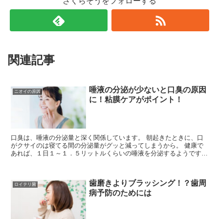
さくらそうをフォローする
関連記事
唾液の分泌が少ないと口臭の原因
ニオイの原因
に！粘膜ケアがポイント！
口臭は、唾液の分泌量と深く関係しています。 朝起きたときに、口
がクサイのは寝てる間の分泌量がグッと減ってしまうから。 健康で
あれば、１日１～１．５リットルくらいの唾液を分泌するようです
が、睡眠中の唾液の分泌量は日中と比べると約半...
歯磨きよりブラッシング！？歯周
ロイテリ菌
病予防のためには