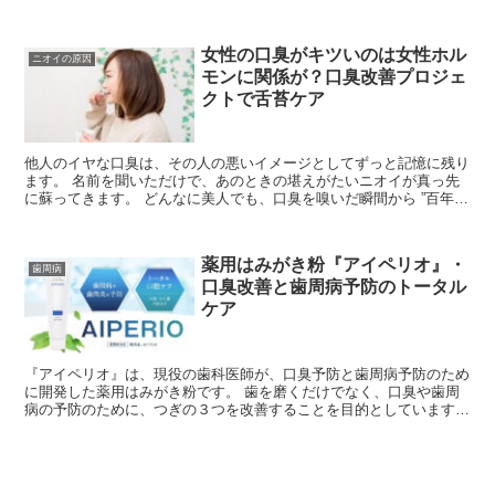
けて入れ歯になってしまうこと。でも歯...
女性の口臭がキツいのは女性ホル
ニオイの原因
モンに関係が？口臭改善プロジェ
クトで舌苔ケア
他人のイヤな口臭は、その人の悪いイメージとしてずっと記憶に残り
ます。 名前を聞いただけで、あのときの堪えがたいニオイが真っ先
に蘇ってきます。 どんなに美人でも、口臭を嗅いだ瞬間から ”百年の
恋が冷めて”しまいます。そして、元の感...
薬用はみがき粉『アイペリオ』・
歯周病
口臭改善と歯周病予防のトータル
ケア
『アイペリオ』は、現役の歯科医師が、口臭予防と歯周病予防のため
に開発した薬用はみがき粉です。 歯を磨くだけでなく、口臭や歯周
病の予防のために、つぎの３つを改善することを目的としています。
歯周病菌の増殖 舌苔（舌の汚れ...