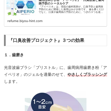
薬用はみがき粉『アイペリオ』・口臭改善と歯周
病予防のトータルケア
『アイペリオ』は、現役の歯科医師が、口臭予防と歯周病
予防のために開発した薬用はみがき粉です。 歯を磨くだけ
でなく、口臭や歯周病の予防のために、つぎの３つを改善
することを目的としています。 歯周病菌の増殖 舌苔（舌
の汚れ...
refume.biyou-hint.com
『口臭改善プロジェクト』３つの効果
１．歯磨き
光音波歯ブラシ「ブリストル」に、歯周病用歯磨き粉「ア
イペリオ」のジェルを適量のせて、
やさしくブラッシング
します。