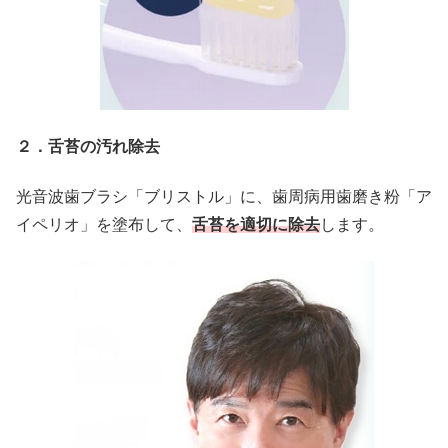
２．舌苔の汚れ除去
光音波歯ブラシ「ブリストル」に、歯周病用歯磨き粉「ア
イペリオ」を塗布して、
舌苔を適切に除去
します。